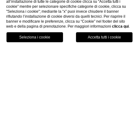
tradizioni
all’installazione di tutte le categorie di cookie clicca su “Accetta tutti i
cookie” mentre per selezionare specifiche categorie di cookie, clicca su
"Seleziona i cookie"; mediante la “x” puoi invece chiudere il banner
rifiutando l’installazione di cookie diversi da quelli tecnici. Per riaprire il
banner e modificare le preferenze, clicca su “Cookie” nel footer del sito
web e della pagina di prenotazione. Per maggiori informazioni
clicca qui
.
Prenota ora
MASSERIA SANTO
SCALONE
Un’antica dimora nel cuore della
Puglia
In un’atmosfera senza tempo, avvolti dalla magia di un